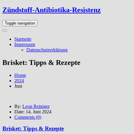
Skip
Zündstoff-Antibiotika-Resistenz
to
the
Toggle navigation
content
Startseite
Impressum
Datenschutzerklärung
Brisket: Tipps & Rezepte
Home
2024
Juni
By:
Leon Reiniger
Date:
14. Juni 2024
Comments (0)
Brisket: Tipps & Rezepte