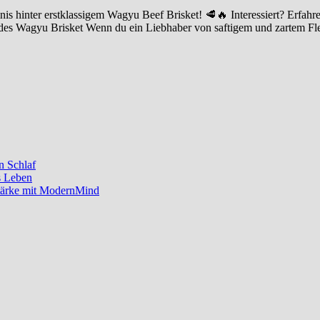
heimnis hinter erstklassigem Wagyu Beef Brisket! 🥩🔥 Interessiert
Wagyu Brisket Wenn du ein Liebhaber von saftigem und zartem Fleis
n Schlaf
s Leben
Stärke mit ModernMind